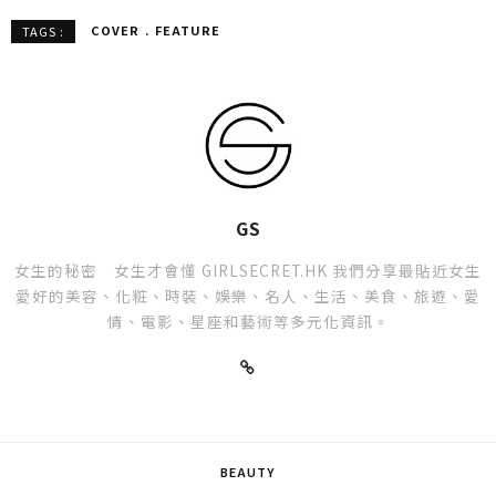
COVER
FEATURE
TAGS :
GS
女生的秘密 女生才會懂 GIRLSECRET.HK 我們分享最貼近女生
愛好的美容、化粧、時裝、娛樂、名人、生活、美食、旅遊、愛
情、電影、星座和藝術等多元化資訊。
BEAUTY