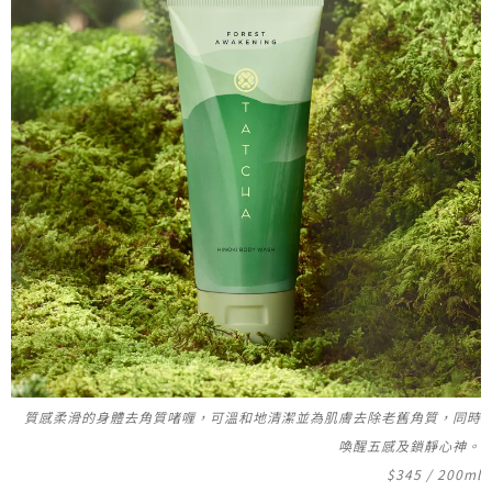
質感柔滑的身體去角質啫喱，可溫和地清潔並為肌膚去除老舊角質，同時
喚醒五感及鎖靜心神。
$345 / 200ml