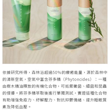
依據研究所得，森林浴超過50％的療癒能量，源於森林中
的清新空氣，空氣中富含芬多精（Phytoncides）：一種
由樹木精油釋放的有機化合物，可抵禦黴菌、細菌和昆蟲
的侵擾。將芬多精萃取後進行單獨測試，實證這種化合物
有助增強免疫力、紓解壓力、
對抗抑鬱情緒、
提升睡眠質
素及降低血壓。