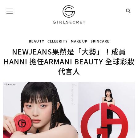
BEAUTY
CELEBRITY
MAKE UP
SKINCARE
NEWJEANS果然是「大勢」！成員
HANNI 擔任ARMANI BEAUTY 全球彩妝
代言人