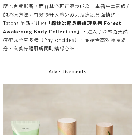
壓也會受影響。而森林浴現正逐步成為日本醫生喜愛處方
的治療方法，有效提升人體免疫力及療癒負面情緒。
Tatcha 最新推出的
「森林治癒身體護理系列
Forest
Awakening Body Collection
」
，注入了森林浴天然
療癒成分芬多精（Phytoncides），並結合高效護膚成
分，滋養身體肌膚同時鎮靜心神。
Advertisements