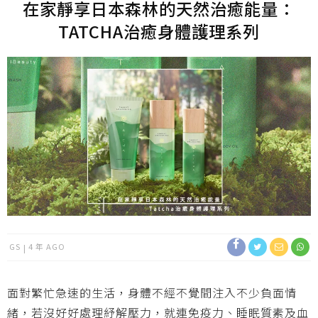
在家靜享日本森林的天然治癒能量：
TATCHA治癒身體護理系列
GS
4 年 AGO
面對繁忙急速的生活，身體不經不覺間注入不少負面情
緒，若沒好好處理紓解壓力，就連免疫力、睡眠質素及血