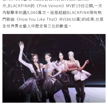
示,BLACKPINK的《Pink Venom》MV於19日公開,一天
內點擊率約爲9,040萬次。這是超越BLACKPINK現有熱
門歌曲《How You Like That》MV(8630萬)的成果,也是
全世界男女藝人中歷史第三位的數值。