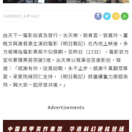
FANPIECE
4 年 AGO
由天下一電影投資及發行、古天樂、劉青雲、劉嘉玲、薑
皓文與謝君豪主演的電影《明日戰記》在內地上映後，多
方報導指電影票房不似預期。至昨日（23日），電影官方
宣布累積票房突破5億，古天樂以親筆信答謝影迷，寫
道：「感謝有你，逆風迎戰，永不止步，感謝千萬觀眾厚
愛，承蒙院線同仁支持，《明日戰記》將繼續奮力振翅高
飛，興大家一起昂首共進。」
Advertisements