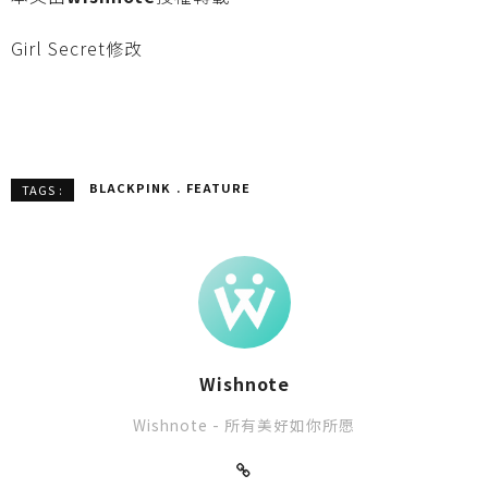
Girl Secret修改
BLACKPINK
FEATURE
TAGS :
Wishnote
Wishnote - 所有美好如你所愿