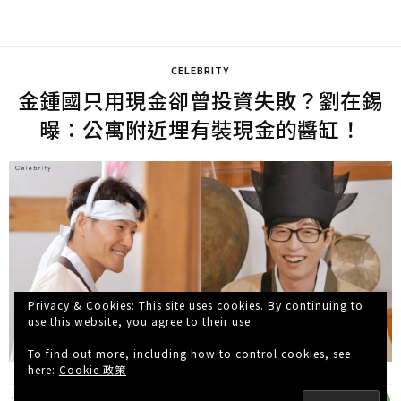
CELEBRITY
金鍾國只用現金卻曾投資失敗？劉在錫
曝：公寓附近埋有裝現金的醬缸！
Privacy & Cookies: This site uses cookies. By continuing to
use this website, you agree to their use.
To find out more, including how to control cookies, see
here:
Cookie 政策
WISHNOTE
4 年 AGO