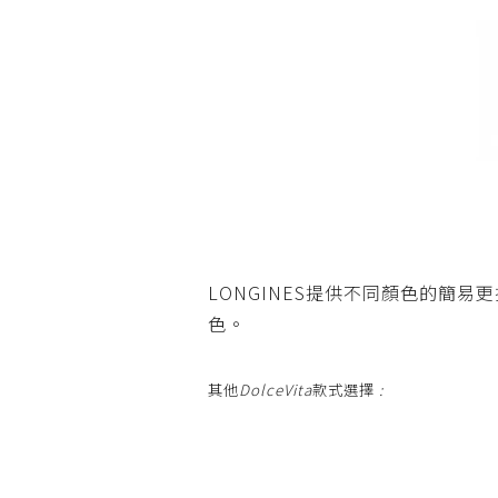
LONGINES
提供不同顏色的簡易更
色。
其他
DolceVita
款式選
擇
: