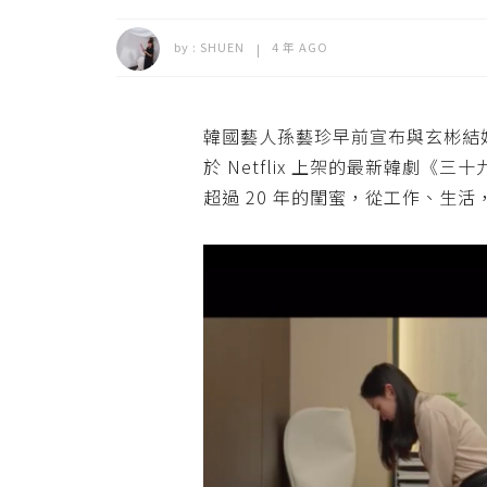
by :
SHUEN
4 年 AGO
韓國藝人
孫藝珍早前
宣布與玄彬結
於
Netflix
上架的最新韓劇《三十
超過
20
年的閨蜜，從工作、生活