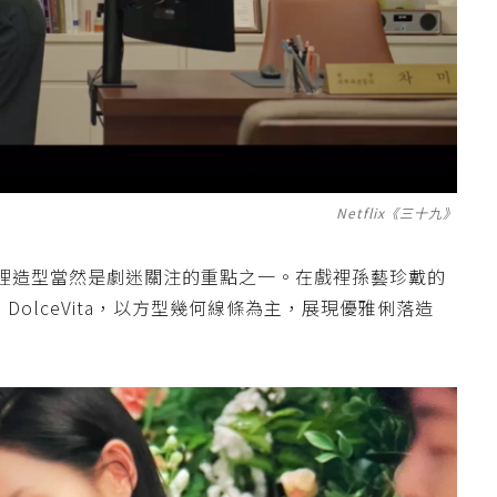
Netflix《三十九》
裡造型當然是劇迷關注的重點之一。在戲裡孫藝珍戴的
DolceVita
，以方型幾何線條為主，展現優雅俐落造