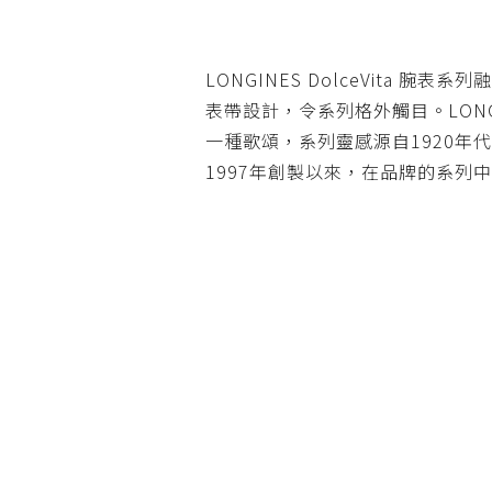
LONGINES DolceVita
腕表系列融
表帶設計，
令系列格外觸目。
LONG
一種歌頌，系列靈感源自
1920
年代
1997
年創製以來，
在品牌的系列中