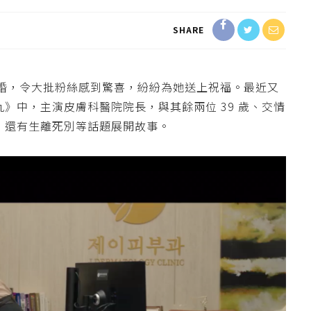
SHARE
婚，令大批粉絲感到驚喜，紛紛為她送上祝福。最近又
九》中，主演皮膚科醫院院長，與其餘兩位
39
歲、
交情
，
還有生離死別等話題展開故事。