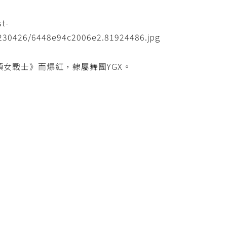
街頭女戰士》而爆紅，隸屬舞團YGX。