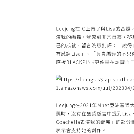
Leejung在IG上傳了與Lisa的
演我的編舞，我感到非常自豪。夢想成
己的成就，留言洗版批評：「說得
有感謝Lisa」、「負責編舞的不只
應援BLACKPINK更像是在炫耀自
Leejung在2021年Mnet亞洲
獎時，沒有在獲獎感言中提到Lisa
Coachella表演我的編舞」的部
表示會支持她的創作。