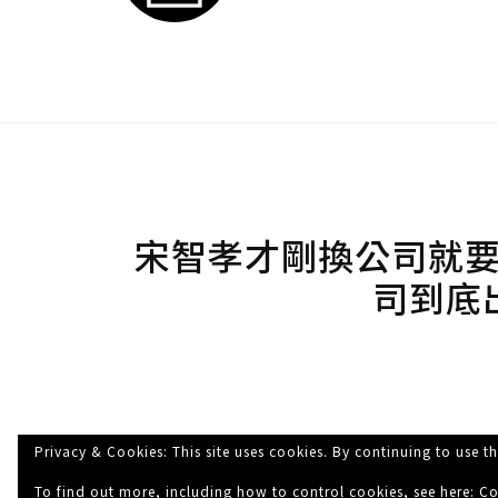
宋智孝才剛換公司就
司到底
Privacy & Cookies: This site uses cookies. By continuing to use th
To find out more, including how to control cookies, see here:
Co