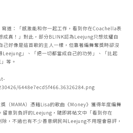
合照，寫道：「感激能和你一起工作，看到你在Coachella表
真！」對此，部分BLINK認為Leejung只想炫耀自
自己好像是這首歌的主人一樣，但靠著編舞奪獎時卻沒
得Leejung」、「把一切都當成自己的功勞」、「比起
己」等。
音樂大獎（MAMA）憑藉Lisa的歌曲《Money》獲得年度編舞
。留意到負評的Leejung，隨即將帖文中「看到你在
分刪除，不過也有不少善意網民叫Leejung不用理會惡評，