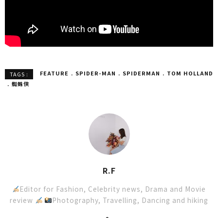
FEATURE
SPIDER-MAN
SPIDERMAN
TOM HOLLAND
TAGS :
蜘蛛俠
R.F
Editor for Fashion, Celebrity news, Drama and Movie
review
Photography, Travelling, Dancing and hiking