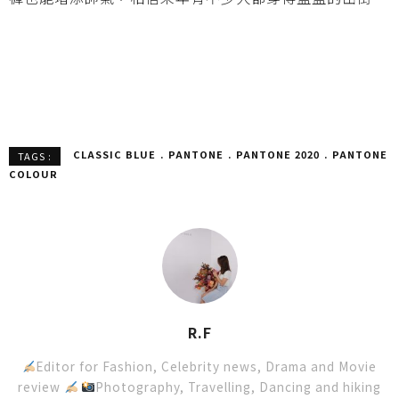
CLASSIC BLUE
PANTONE
PANTONE 2020
PANTONE
TAGS :
COLOUR
R.F
Editor for Fashion, Celebrity news, Drama and Movie
review
Photography, Travelling, Dancing and hiking