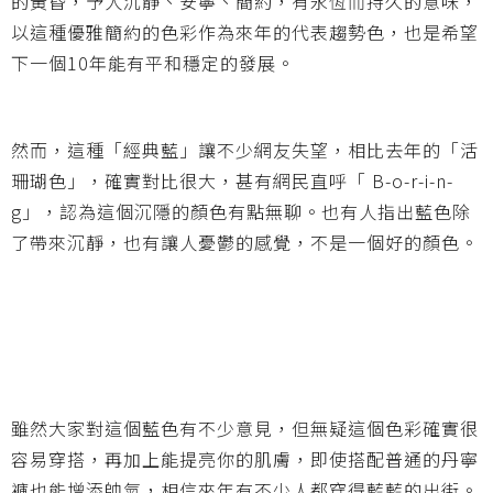
的黃昏，予人沉靜、安寧、簡約，有永恆而持久的意味，
以這種優雅簡約的色彩作為來年的代表趨勢色，也是希望
下一個10年能有平和穩定的發展。
然而，這種「經典藍」讓不少網友失望，相比去年的「活
珊瑚色」，確實對比很大，甚有網民直呼「 B-o-r-i-n-
g」，認為這個沉隱的顏色有點無聊。也有人指出藍色除
了帶來沉靜，也有讓人憂鬱的感覺，不是一個好的顏色。
雖然大家對這個藍色有不少意見，但無疑這個色彩確實很
容易穿搭，再加上能提亮你的肌膚，即使搭配普通的丹寧
褲也能增添帥氣，相信來年有不少人都穿得藍藍的出街。