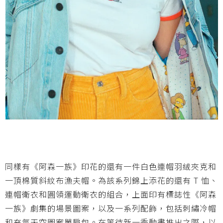
同樣有《阿森一族》印花的還有一件白色連帽羽絨夾克和
一頂棉質斜紋布漁夫帽。為該系列錦上添花的還有 T 恤、
連帽衛衣和圓領運動衛衣的組合，上面印有標誌性《阿森
一族》劇集的場景圖案，以及一系列配飾，包括刺繡冷帽
和充氣天空圖案單肩包。在等待新一季動畫推出之際，以