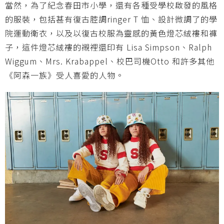
當然，為了紀念春田市小學，還有各種受學校啟發的風格
的服裝，包括甚有復古腔調ringer T 恤、設計微調了的學
院運動衛衣，以及以復古校服為靈感的黃色燈芯絨褸和褲
子，這件燈芯絨褸的襯裡還印有 Lisa Simpson、Ralph
Wiggum、Mrs. Krabappel、校巴司機Otto 和許多其他
《阿森一族》受人喜愛的人物。