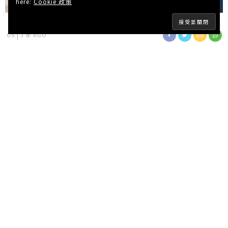
here:
Cookie 政策
GS
3 年 AGO
身為韓國「國民MC」的劉在錫，手握多個人氣節目錄
製，近日作客網上節目《只是藉口》時透露了自己一星期
的工作行程，讓網友驚訝身為藝人的劉在錫，竟意外地週
末有休假，大讚他是個顧家好爸爸！
Advertisements
大家都知道SBS電視台的《Running Man》拍攝時間是星
期一，MBC電視台的《玩什麼好呢？》是星期三、偶爾是
星期五，《劉Quiz On The Block》則是固定星期三，即