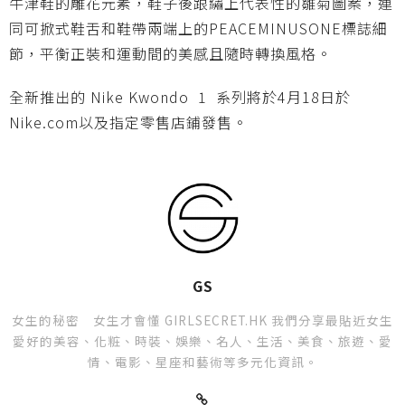
牛津鞋的雕花元素，鞋子後跟繡上代表性的雛菊圖案，連
同可掀式鞋舌和鞋帶兩端上的PEACEMINUSONE標誌細
節，平衡正裝和運動間的美感且隨時轉換風格。
全新推出的 Nike Kwondo 1 系列將於4月18日於
Nike.com以及指定零售店鋪發售。
GS
女生的秘密 女生才會懂 GIRLSECRET.HK 我們分享最貼近女生
愛好的美容、化粧、時裝、娛樂、名人、生活、美食、旅遊、愛
情、電影、星座和藝術等多元化資訊。