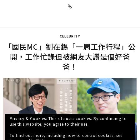
CELEBRITY
「國民MC」劉在錫「一周工作行程」公
開，工作忙錄但被網友大讚是個好爸
爸！
Privacy & Cookies: This site uses cookies. By continuing to
use this website, you agree to their use.
To find out more, including how to control cookies, see