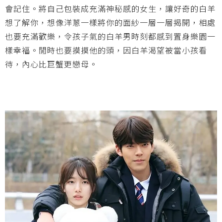
會記住。將自己包裝成充滿神秘感的女生，讓好奇的白羊
想了解你，想像洋蔥一樣將你的面紗一層一層揭開，相處
也要充滿歡樂，令孩子氣的白羊男時刻都感到置身樂園一
樣幸福。閒時也要摸摸他的頭，因白羊渴望被當小孩看
待，內心比巨蟹更戀母。