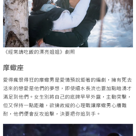
《經常請吃飯的漂亮姐姐》劇照
摩蠍座
愛得瘋恨得狂的摩蠍男是愛情預說鉅著的編劇，擁有死去
活來的戀愛是他們的夢想，即使細水長流也要加點暗湧才
滿足到他們。女生別將自己的底牌早早外露，主動突擊，
但又保持一點距離，欲擒故縱的心理戰讓摩蠍男心癢難
耐，他們便會反攻追擊，決要把你追到手。