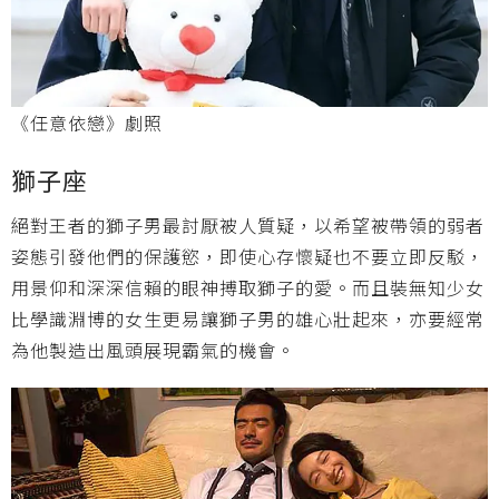
《任意依戀》劇照
獅子座
絕對王者的獅子男最討厭被人質疑，以希望被帶領的弱者
姿態引發他們的保護慾，即使心存懷疑也不要立即反駁，
用景仰和深深信賴的眼神搏取獅子的愛。而且裝無知少女
比學識淵博的女生更易讓獅子男的雄心壯起來，亦要經常
為他製造出風頭展現霸氣的機會。