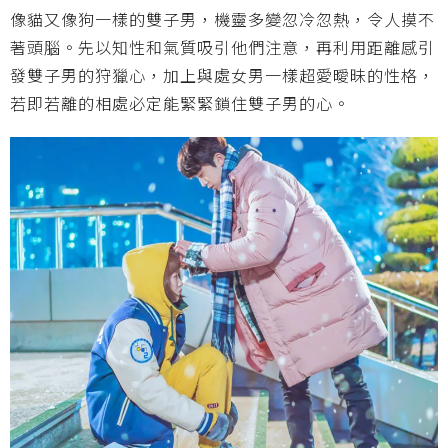
像貓又像狗一樣的雙子男，機靈多變忽冷忽熱，令人摸不
著頭腦。先以知性和氣質吸引他們注意，再利用距離感引
發雙子男的狩獵心，加上與處女男一樣超愛曖昧的性格，
若即若離的相處必定能緊緊鎖住雙子男的心。