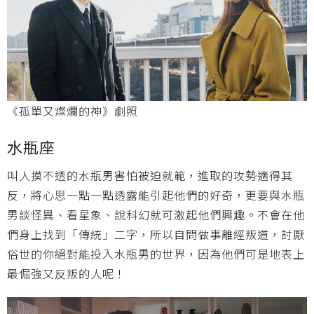
《孤單又燦爛的神》劇照
水瓶座
叫人摸不透的水瓶男害怕被迫就範，進取的攻勢適得其
反，將心思一點一點透露能引起他們的好奇，更要與水瓶
男談怪異、看星象、說科幻就可激起他們興趣。不會在他
們身上找到「傳統」二字，所以自問做事離經叛道，討厭
俗世的你絕對能投入水瓶男的世界，因為他們可是地表上
最倔強又反叛的人呢！