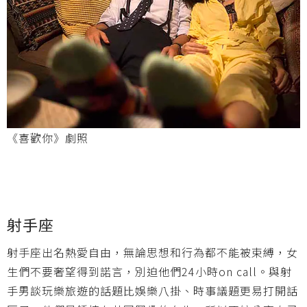
《喜歡你》劇照
射手座
射手座出名熱愛自由，無論思想和行為都不能被束縛，女
生們不要奢望得到諾言，別迫他們
24
小時
on call
。與射
手男談玩樂旅遊的話題比娛樂八掛、時事議題更易打開話