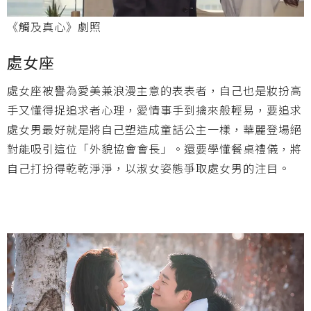
《觸及真心》劇照
處女座
處女座被譽為愛美兼浪漫主意的表表者，自己也是妝扮高
手又懂得捉追求者心理，愛情事手到擒來般輕易，要追求
處女男最好就是將自己塑造成童話公主一樣，華麗登場絕
對能吸引這位「外貌協會會長」。還要學懂餐桌禮儀，將
自己打扮得乾乾淨淨，以淑女姿態爭取處女男的注目。