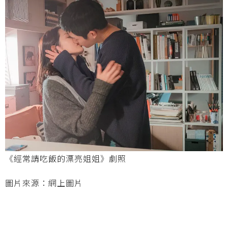
《經常請吃飯的漂亮姐姐》劇照
圖片來源：網上圖片