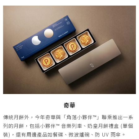
奇華
傳統月餅外，今年奇華與「角落小夥伴™」聯乘推出一系
列的月餅，包括小夥伴™ 音樂列車、奶皇月餅禮盒 (單個
裝)，還有周邊產品如餐碟、微波爐碗、防 UV 雨傘。