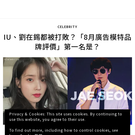
CELEBRITY
IU、劉在錫都被打敗？「8月廣告模特品
牌評價」第一名是？
Privacy & Cookies: This site uses cookies. By continuing to
use this website, you agree to their use.
To find out more, including how to control cookies, see