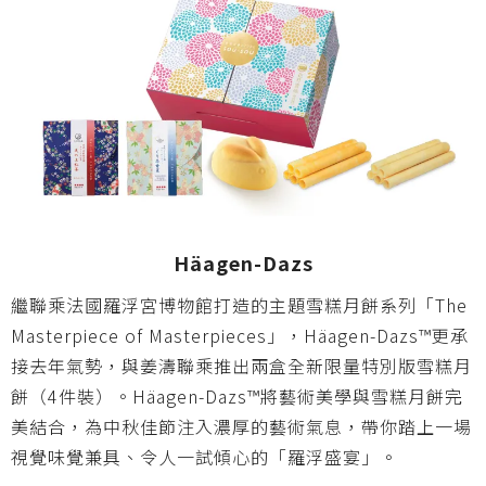
Häagen-Dazs
繼聯乘法國羅浮宮博物館打造的主題
雪糕
月餅
系列「
The
Masterpiece of Masterpieces
」，
Häagen-Dazs™
更承
接去
年氣勢，與姜濤聯乘推出兩盒全新限量特別版
雪糕
月
餅
（
4
件裝）。Häagen-Dazs™將藝術美學與
雪糕
月餅
完
美結合，為中秋佳節注入濃厚的藝術氣息，
帶你踏上一場
視覺味覺兼具、令人一試傾心的「羅浮盛宴」。