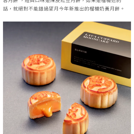
蓉月餅 ，經典口味是陳皮紅豆月餅，如果是榴槤迷的
話，就絕對不能錯過望月今年新推出的榴槤奶黃月餅。