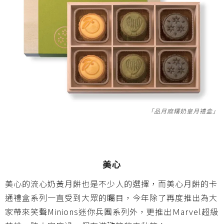
「品月麻糬奶皇月禮盒」
美心
美心的流心奶黃月餅也是不少人的選擇，而
美心月餅的卡
通禮盒系列一直受到大眾的矚目，
今年除了再度推出為大
家帶來笑聲
Minions
迷你兵團系列外，
更推出Ｍ
arvel
超級