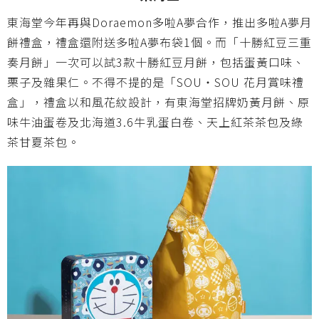
東海堂今年再與Doraemon多啦A夢合作，推出多啦A夢月
餅禮盒，禮盒還附送多啦A夢布袋1個。而「十勝紅豆三重
奏月餅」一次可以試3款十勝紅豆月餅，包括蛋黃口味、
栗子及雜果仁。不得不提的是「SOU‧SOU 花月賞味禮
盒」，禮盒以和風花紋設計，有東海堂招牌奶黃月餅、原
味牛油蛋卷及北海道3.6牛乳蛋白卷、天上紅茶茶包及綠
茶甘夏茶包。