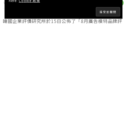
here:
Cookie 政策
WISHNOTE
4 年 AGO
韓國企業評價研究所於15日公佈了「8月廣告模特品牌評
價」前50名的排名。根據發表的內容，防彈少年團打敗了
第2名IU、第3名任英雄、第4名劉在錫、第5名孫興民
等，登上了第一名。
Advertisements