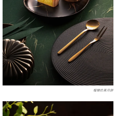
榴槤奶黃月餅