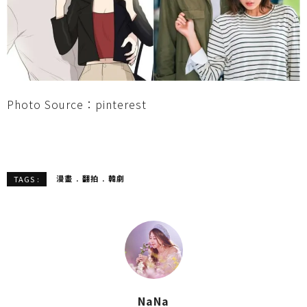
Photo Source：pinterest
漫畫
翻拍
韓劇
TAGS :
NaNa