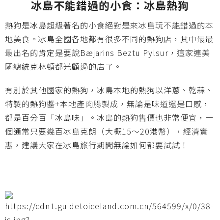
冰島不能錯過的小食：冰島熱狗
熱狗是冰島超級著名的小食絕對是來冰島玩不能錯過的本
地美食。冰島全國各地都有很多不同的熱狗店，其中最最
最出名的肯定是要說Bæjarins Beztu Pylsur，這家連美
國總統克林頓都光顧過的店了。
有別於其他國家的熱狗，冰島本地的熱狗以洋蔥、乾蒜、
特製的熱狗醬+本地產肉腸製成，無論是味道還是口感，
都是百分百「冰島味」。冰島的熱狗售價也非常便宜，一
個通常只要幾百冰島克朗（大概15～20港幣），經濟實
惠，建議大家在冰島旅行期間無論如何都要試試！