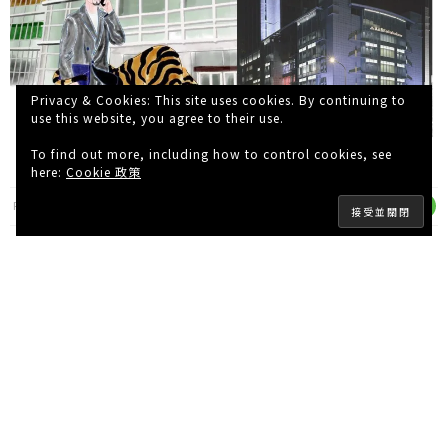
Privacy & Cookies: This site uses cookies. By continuing to
use this website, you agree to their use.
To find out more, including how to control cookies, see
here:
Cookie 政策
R.F
6 年 AGO
曾到訪台灣的話都一定會去不同的誠品店裡逛，除了看看
有什麼書藉之外，也是感受到當地文化、藝術氣息的最好
地方。當中，由
1989
年
創立的誠品敦南店最受旅客歡
迎，因為它曾被
CNN
評選「全球最酷書店」、
《
TIME
》
雜誌評選為「亞洲最佳書店」，
24
小時不熄燈陪伴讀
者已
逾
18
萬個小時。不過，21年未曾休息的誠品敦南店，將
會於於
5/31
閉幕，與此同時，另一間規模更大的分店也即