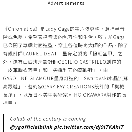
Advertisements
《Chromatica》是Lady Gaga的第六張專輯，意指半音
階或色差，希望表達音樂的包容性和生活。較早前Gaga
已公開了專輯封面造型，穿上各位時尚大師的作品，除了
有
設計師
LAUREL DEWITT
量身定製的「粉紅盔甲」之
外，還有
由
西班牙設計師
CECILIO CASTRILLO
創作
的
「皮革胸衣盔甲」和「尖銳利刀的高跟鞋」，由
GASOLINE GLAMOUR量身訂造的「Swarovski水晶流蘇
高跟鞋」、藝術家GARY FAY CREATIONS設計的「機械
長爪」，以及日本美甲藝術家MIHO OKAWARA製作的長
指甲。
Collab of the century is coming
@ygofficialblink
pic.twitter.com/dj9lTKAhIT