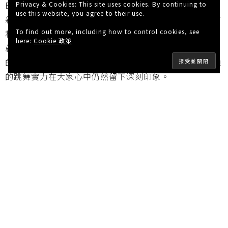
Best Dancers 2020」最佳女舞者的Top 10中，全都是
Privacy & Cookies: This site uses cookies. By continuing to
use this website, you agree to their use.
新一代的Kpop女偶像，像是TWICE、Red Velvet、ITZY
To find out more, including how to control cookies, see
和GFRIEND等都有成員上榜，而BLACKPINK4位成員中
here:
Cookie 政策
就有3名上榜，非常厲害。而最讓人感到意外的是第二名
的宋茜，在一眾新人女團中還能票選排名第二名，可見她
的跳舞實力在大家心中仍然留下深刻印象。
Advertisements
畢竟這只是網民票選而非由專業人士投票選出，所以還是
有人氣的成分在內，第一名的女偶像人氣雖然超高，但也
絕對是人氣與實力兼具呢。
第 10 位 – 金請夏 (39,906票)