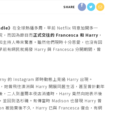
SHARE
ndle》
在全球熱播多周，早前 Netflix 特意加開多一
況，而因為節目而
正式交往的 Francesca 和 Harry
，
和主持人帶來驚喜。雖然他們現時十分恩愛，也沒有因
民就揭發 Harry 與 Francesca 分開期間，曾
。
ny 的 Instagram 即時動態上見過 Harry 出現。
露，她曾飛往澳洲與 Harry 開展同居生活，甚至曾計劃年
，二人到墨爾本夜店消遣時，Harry 竟然向她表示後
到洛杉磯。有傳當時 Madison 也發現 Harry 曾
 被拋棄後不久，Harry 已與 Francesca 復合，有網