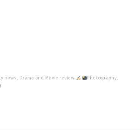
rity news, Drama and Movie review
Photography,
g