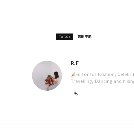
慾罷不能
TAGS :
R.F
Editor for Fashion, Celeb
Travelling, Dancing and hikin