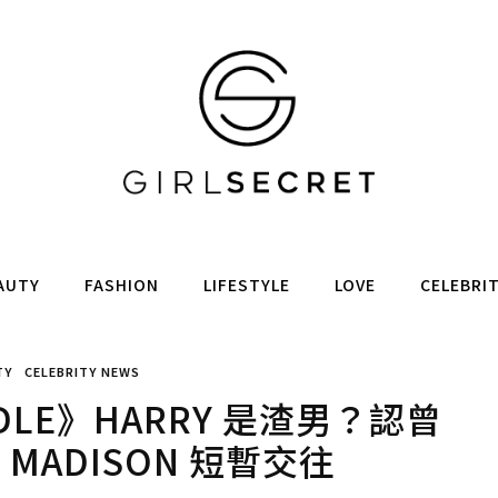
AUTY
FASHION
LIFESTYLE
LOVE
CELEBRI
TY
CELEBRITY NEWS
ANDLE》HARRY 是渣男？認曾
MADISON 短暫交往