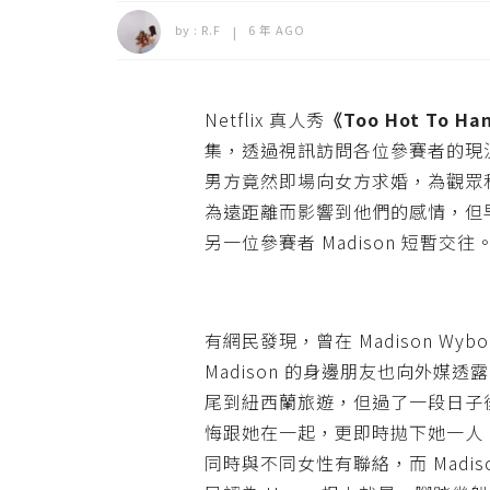
by :
R.F
6 年 AGO
Netflix 真人秀
《Too Hot To Ha
集，透過視訊訪問各位參賽者的現
男方竟然即場向女方求婚，為觀眾
為遠距離而影響到他們的感情，但早前有網
另一位參賽者 Madison 短暫交往
有網民發現，曾在 Madison Wybor
Madison 的身邊朋友也向外媒透
尾到紐西蘭旅遊，但過了一段日子後
悔跟她在一起，更即時拋下她一人，並回
同時與不同女性有聯絡，而 Madison