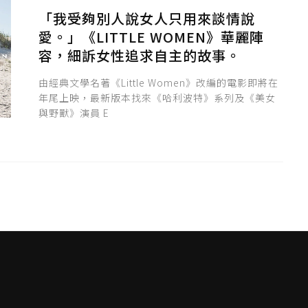
「我受夠別人說女人只用來談情說
愛。」《LITTLE WOMEN》華麗陣
容，細訴女性追求自主的故事。
由經典文學名著《Little Women》改編的電影即將在
年尾上映，最新版本找來《哈利波特》系列及《美女
與野獸》演員 E