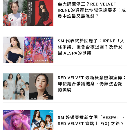
耍大牌遭停工？RED VELVET
IRENE的資產比你想像還要多！成
員中誰最又最賺錢？
SM 代表終於回應了：IRENE「人
格爭議」後會否被退團？及新女
團 AESPA的爭議
RED VELVET 最新概念照網瘋傳：
即使組合爭議纏身，仍無法否認
的美貌
SM 娛樂突推新女團「AESPA」，
RED VELVET 會踏上 F(X) 之路？